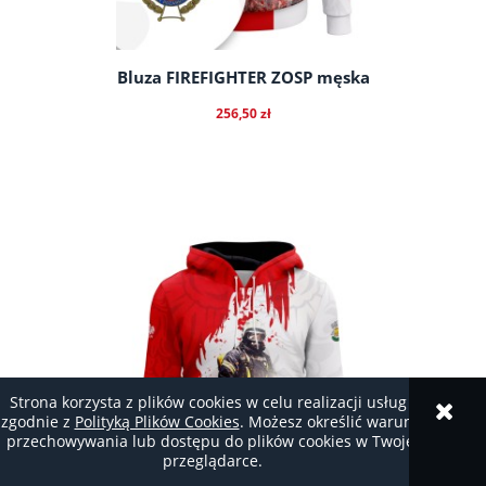
Bluza FIREFIGHTER ZOSP męska
256,50 zł
do koszyka
Strona korzysta z plików cookies w celu realizacji usług i
zgodnie z
Polityką Plików Cookies
. Możesz określić warunki
przechowywania lub dostępu do plików cookies w Twojej
przeglądarce.