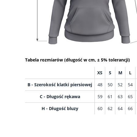
Tabela rozmiarów (długość w cm, ± 5% tolerancji)
XS
S
M
L
B - Szerokość klatki piersiowej
48
50
52
54
C - Długość rękawa
59
61
63
65
H - Długość bluzy
60
62
64
66