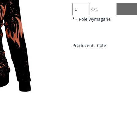
szt.
*
- Pole wymagane
Producent:
Cote