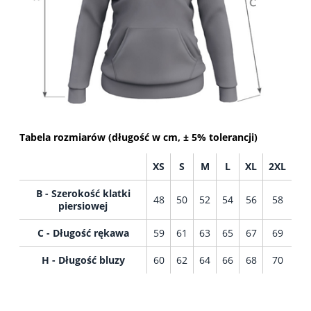
Tabela rozmiarów (długość w cm, ± 5% tolerancji)
XS
S
M
L
XL
2XL
B - Szerokość klatki
48
50
52
54
56
58
piersiowej
C - Długość rękawa
59
61
63
65
67
69
H - Długość bluzy
60
62
64
66
68
70