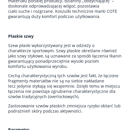
materiału polskiej produkcji, dzianiny „oddychającej” –
doskonale odprowadzającej wilgoć, pozostawia
ciało suche i rozgrzane. Koszulki techniczne marki COTE
gwarantują duży komfort podczas użytkowania.
Płaskie szwy
Szew płaski wykorzystywany jest w odzieży o
charakterze sportowym. Szwy płaskie określane również
jako szwy stykowe, są uznawane za sposób łączenia tkanin
gwarantujący ponadprzeciętnie wysoki poziom
komfortu użytkowania wyrobu.
Cechą charakterystyczną tych szwów jest fakt, że łączone
fragmenty materiałów nie są na siebie nakładane
lecz jedynie stykają się wzajemnie. Dzięki temu w miejscu
łączenia nie powstaje zgrubienie charakterystyczne dla
szwów tradycyjnych (overlockowych).
Zastosowanie szwów płaskich zmniejsza ryzyko obtarć lub
podrażnień skóry podczas aktywności.
Parametry