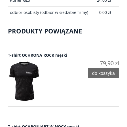
Kurier GLS
24,00 zł
odbiór osobisty
(odbiór w siedzibie firmy)
0,00 zł
PRODUKTY POWIĄZANE
T-shirt OCHRONA ROCK męski
79,90 zł
do koszyka
T-shirt OCHRONIARZ W NOCY męski