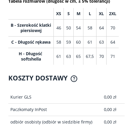
Tabela rozmiarów (długość w cm, ± 5% tolerancji)
XS
S
M
L
XL
2XL
B - Szerokość klatki
46
50
54
58
64
70
piersiowej
C - Długość rękawa
58
59
60
61
63
64
H - Długość
61
63
65
67,5
70
71
softshella
KOSZTY DOSTAWY
CENA NIE ZAWIERA EWENTUALNYCH KOSZTÓW
PŁATNOŚCI
Kurier GLS
0,00 zł
Paczkomaty InPost
0,00 zł
odbiór osobisty
(odbiór w siedzibie firmy)
0,00 zł