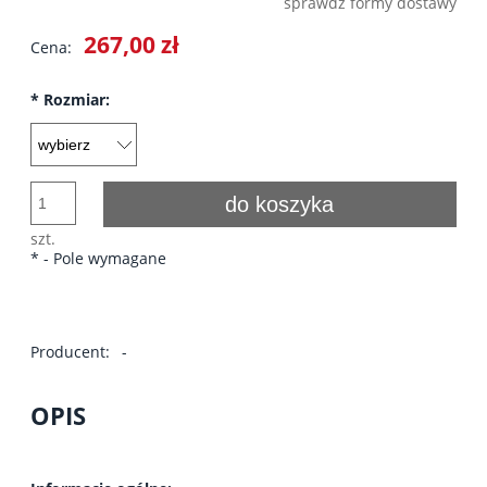
sprawdź formy dostawy
Cena nie zawiera ewentualnych kosztów płatności
267,00 zł
Cena:
*
Rozmiar:
do koszyka
szt.
*
- Pole wymagane
Producent:
-
OPIS