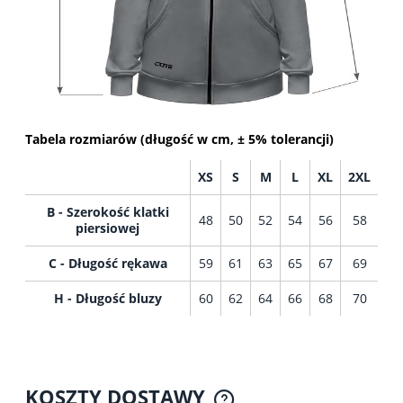
Tabela rozmiarów (długość w cm, ± 5% tolerancji)
XS
S
M
L
XL
2XL
B - Szerokość klatki
48
50
52
54
56
58
piersiowej
C - Długość rękawa
59
61
63
65
67
69
H - Długość bluzy
60
62
64
66
68
70
KOSZTY DOSTAWY