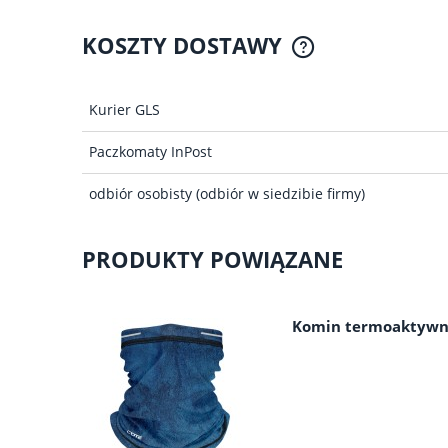
KOSZTY DOSTAWY
CENA NIE ZAWIER
Kurier GLS
KOSZTÓW P
Paczkomaty InPost
odbiór osobisty
(odbiór w siedzibie firmy)
PRODUKTY POWIĄZANE
Komin termoaktywn