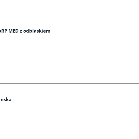
ARP MED z odblaskiem
amska