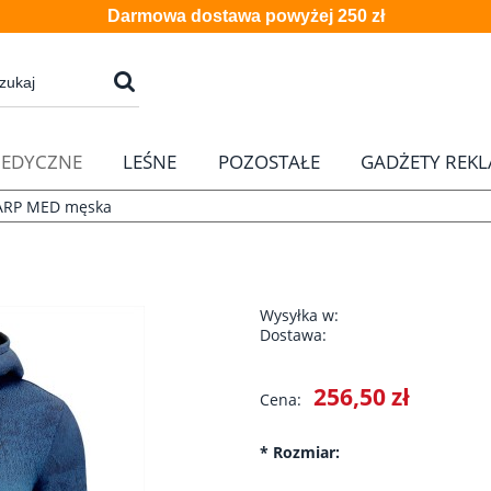
Darmowa dostawa powyżej 250 zł
EDYCZNE
LEŚNE
POZOSTAŁE
GADŻETY REK
ARP MED męska
Wysyłka w:
Dostawa:
Cena nie zawier
256,50 zł
Cena:
płatności
*
Rozmiar: