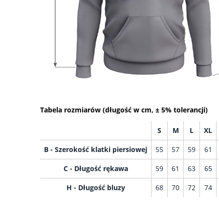
Tabela rozmiarów (długość w cm, ± 5% tolerancji)
S
M
L
XL
B - Szerokość klatki piersiowej
55
57
59
61
C - Długość rękawa
59
61
63
65
H - Długość bluzy
68
70
72
74