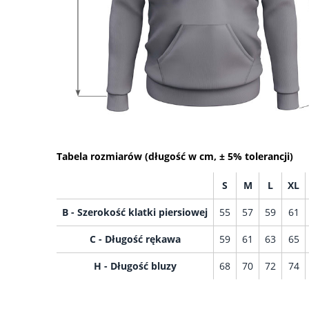
Tabela rozmiarów (długość w cm, ± 5% tolerancji)
S
M
L
XL
B - Szerokość klatki piersiowej
55
57
59
61
C - Długość rękawa
59
61
63
65
H - Długość bluzy
68
70
72
74