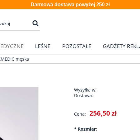
Darmowa dostawa powyżej 250 zł
EDYCZNE
LEŚNE
POZOSTAŁE
GADŻETY REK
XMEDIC męska
Wysyłka w:
Dostawa:
Cena nie zawier
256,50 zł
Cena:
płatności
*
Rozmiar: