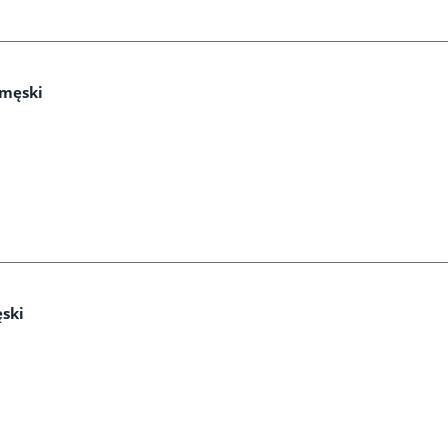
 męski
ski