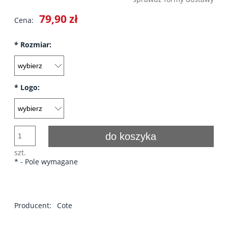
Cena nie zawiera ewentualnych kosztów płatności
79,90 zł
Cena:
*
Rozmiar:
*
Logo:
do koszyka
szt.
*
- Pole wymagane
Producent:
Cote